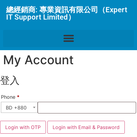
總經銷商: 專業資訊有限公司（Expert
IT Support Limited）
My Account
登入
Phone
*
BD +880
Login with OTP
Login with Email & Password