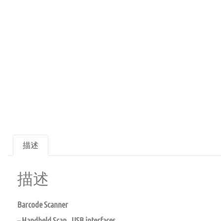
描述
描述
Barcode Scanner
– Handheld Scan , USB interfaces