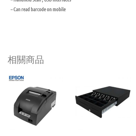
– Can read barcode on mobile
相關商品